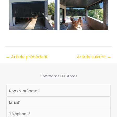
Store-vertical-Espalis-
Store-vertical-Espalis-
pour-terrasse-et-
anti-chaleur
balcon
←
Article précédent
Article suivant
→
Contactez DJ Stores
Formulaire
footer