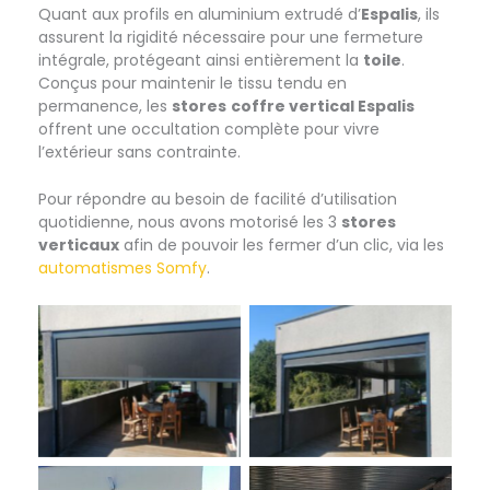
Quant aux profils en aluminium extrudé d’
Espalis
, ils
Store-vertical-Espalis
assurent la rigidité nécessaire pour une fermeture
intégrale, protégeant ainsi entièrement la
toile
.
Conçus pour maintenir le tissu tendu en
permanence, les
stores
coffre vertical Espalis
offrent une occultation complète pour vivre
l’extérieur sans contrainte.
Pour répondre au besoin de facilité d’utilisation
quotidienne, nous avons motorisé les 3
stores
verticaux
afin de pouvoir les fermer d’un clic, via les
automatismes Somfy
.
Store-vertical-Espalis-
Store-vertical-Espalis
anti-vent